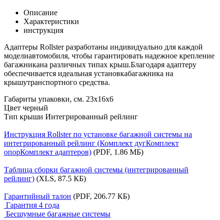
Описание
Характеристики
инструкция
Адаптеры Rollster разработаны индивидуально для каждой
моделиавтомобиля, чтобы гарантировать надежное крепление
багажникана различных типах крыш.Благодаря адаптеру
обеспечивается идеальная установкабагажника на
крышутранспортного средства.
Габариты упаковки, см.
23х16х6
Цвет
черный
Тип крыши
Интегрированный рейлинг
Инструкция Rollster по установке багажной системы на
интегрированный рейлинг (Комплект дугКомплект
опорКомплект адаптеров)
(PDF, 1.86 МБ)
Таблица сборки багажной системы (интегрированный
рейлинг)
(XLS, 87.5 КБ)
Гарантийный талон
(PDF, 206.77 КБ)
Гарантия 4 года
Бесшумные багажные системы