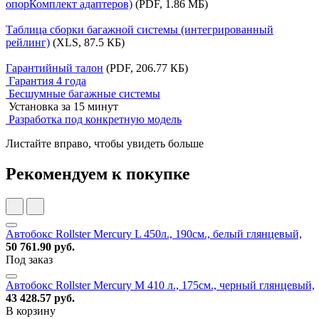
опорКомплект адаптеров)
(PDF, 1.86 МБ)
Таблица сборки багажной системы (интегрированный
рейлинг)
(XLS, 87.5 КБ)
Гарантийный талон
(PDF, 206.77 КБ)
Гарантия 4 года
Бесшумные багажные системы
Установка за 15 минут
Разработка под конкретную модель
Листайте вправо, чтобы увидеть больше
Рекомендуем к покупке
Автобокс Rollster Mercury L 450л., 190см., белый глянцевый,
50 761.90 руб.
Под заказ
Автобокс Rollster Mercury M 410 л., 175см., черный глянцевый,
43 428.57 руб.
В корзину